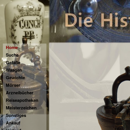
Home
Suche
Gefäße
Waagen
Gewichte
Mörser
Arzneibücher
Reiseapotheken
Meisterzeichen
Sonstiges
Ankauf